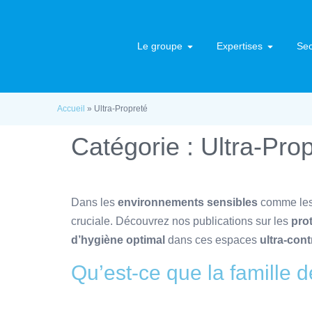
Le groupe
Expertises
Sec
Accueil
»
Ultra-Propreté
Catégorie :
Ultra-Pro
Dans les
environnements sensibles
comme le
cruciale. Découvrez nos publications sur les
pro
d’hygiène optimal
dans ces espaces
ultra-cont
Qu’est-ce que la famille 