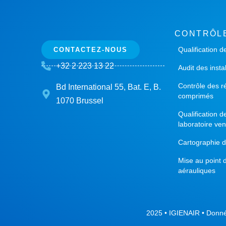
CONTRÔL
Qualification d
CONTACTEZ-NOUS
+32 2 223 13 22
Audit des insta
Contrôle des r
Bd International 55, Bat. E, B.
comprimés
1070 Brussel
Qualification 
laboratoire ven
Cartographie 
Mise au point 
aérauliques
2025 • IGIENAIR •
Donné