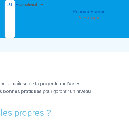
LU
International
Réseau France
& Europe
es
, la maîtrise de la
propreté de l’air
est
es
bonnes pratiques
pour garantir un
niveau
lles propres ?