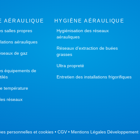
E AÉRAULIQUE
HYGIÈNE AÉRAULIQUE
es salles propres
Hygiénisation des réseaux
aérauliques
llations aérauliques
Réseaux d’extraction de buées
éseaux de gaz
grasses
Ultra propreté
des équipements de
tilés
Entretien des installations frigorifiques
de température
des réseaux
es personnelles et cookies
•
CGV
•
Mentions Légales
Développement si