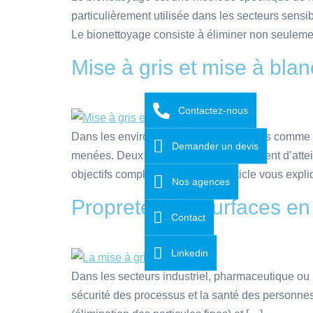
particulièrement utilisée dans les secteurs sensi
Le bionettoyage consiste à éliminer non seulement
Mise à gris et mise à blan
Contactez-nous
Dans les environnements ultra-contrôlés comme les
Demander un devis
menées. Deux procédures clés permettent d’attein
objectifs complémentaires. Cet article vous expli
Nos agences
Propreté des Surfaces en 
Contact
Linkedin
Dans les secteurs industriel, pharmaceutique ou m
sécurité des processus et la santé des personnes