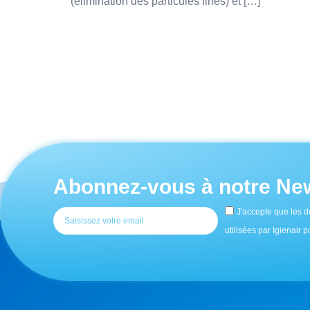
(élimination des particules fines) et […]
Abonnez-vous à notre New
J'accepte que les d
utilisées par Igienair