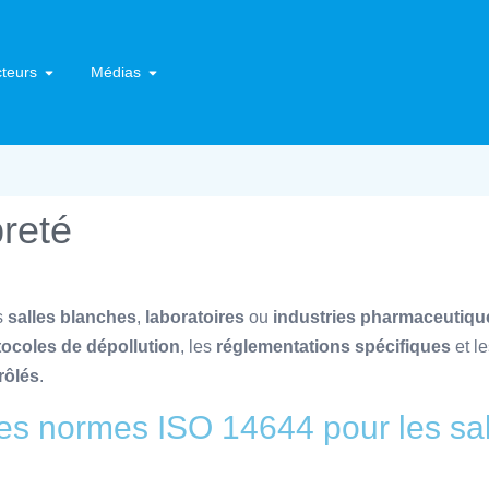
teurs
Médias
preté
s
salles blanches
,
laboratoires
ou
industries pharmaceutiqu
tocoles de dépollution
, les
réglementations spécifiques
et l
rôlés
.
des normes ISO 14644 pour les sa