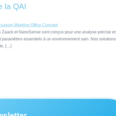
e la QAI
aack et NanoSense sont conçus pour une analyse précise et contin
et paramètres essentiels à un environnement sain. Nos solutions
ts. […]
sletter