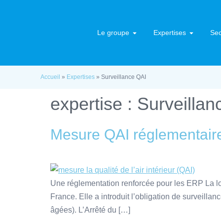
Le groupe
Expertises
Sec
Accueil
»
Expertises
»
Surveillance QAI
expertise :
Surveillan
Mesure QAI réglementair
Une réglementation renforcée pour les ERP La loi 
France. Elle a introduit l’obligation de surveill
âgées). L’Arrêté du […]