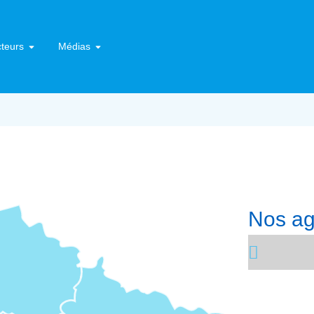
teurs
Médias
Nos a
Ain-S