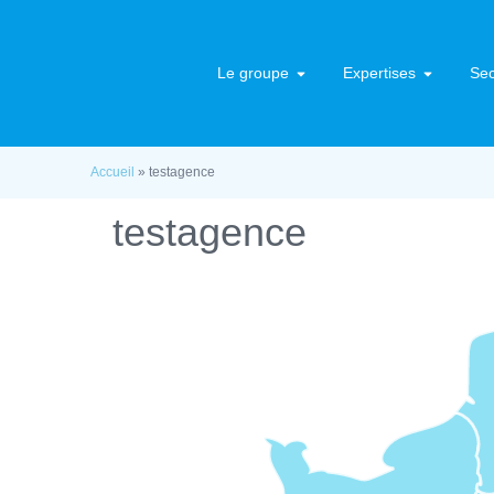
Le groupe
Expertises
Sec
Accueil
»
testagence
testagence