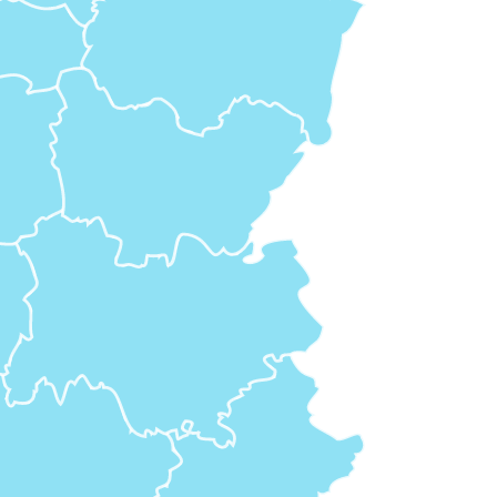
449, Ru
Alpes
604, Voi
73800 S
Alsac
16, Allé
Auve
65, Ave