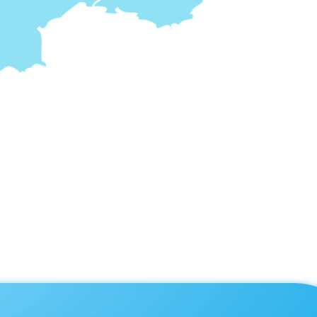
Basse
18, Ave
Bourg
4, Allée
Breta
12 ter,