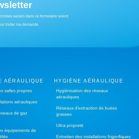
sletter
Centr
onnées saisies dans ce formulaire soient
1, Rue 
 pour traiter ma demande
Centr
20, Rue
E AÉRAULIQUE
HYGIÈNE AÉRAULIQUE
es salles propres
Hygiénisation des réseaux
aérauliques
Côte 
llations aérauliques
19, Che
Réseaux d’extraction de buées
Cagnes-
éseaux de gaz
grasses
Ultra propreté
des équipements de
tilés
Entretien des installations frigorifiques