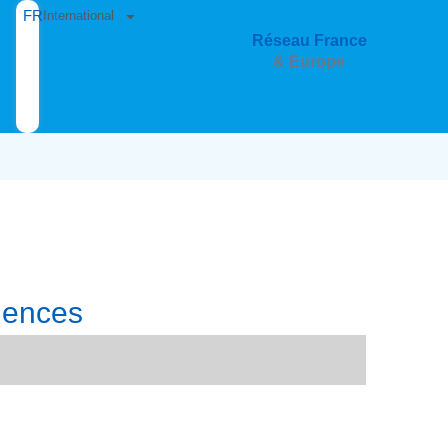
FR
International
Réseau France
& Europe
gences
aône-et-Loire