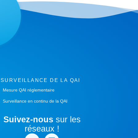
e
Rochefort 45800 Saint-Jean-de-Braye
e Nord
 de la Baraudière 45700 Villemandeur
SURVEILLANCE DE LA QAI
Mesure QAI réglementaire
d’Azur
Surveillance en continu de la QAI
min des Travails, ZAC P.A. des Travails 06800
sur-Mer
Suivez-nous
sur les
réseaux !