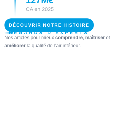
127M€
CA en 2025
DÉCOUVRIR NOTRE HISTOIRE
REGARDS D’EXPERTS
Nos articles pour mieux
comprendre
,
maîtriser
et
améliorer
la qualité de l’air intérieur.
Ultra-Propreté
Propreté des Surfaces en Zone Sensible :
Maîtriser les Risques
Traitement de l'Air
Entretien Climatisation B2B : Bénéfices
Économiques et Sanitaires
Qualité de l'Air Intérieur
Contrôle de la QAI : Audit et Conformité pour
les Professionnels