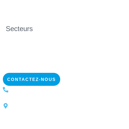
Secteurs
CONTACTEZ-NOUS
+33 (0)1 39 28 10 00
2 rue des Communes
78260 Achères FRANCE
2025 • IGIENAIR •
Données personnelles et cookies
•
CGV
•
Mentions Légales
Développement site internet :
pixoverso.fr