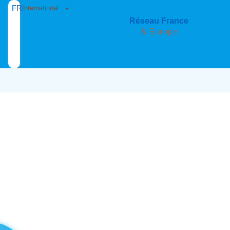
FR
International
Réseau France
& Europe