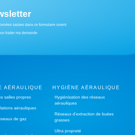
sletter
onnées saisies dans ce formulaire soient
 pour traiter ma demande
E AÉRAULIQUE
HYGIÈNE AÉRAULIQUE
es salles propres
Hygiénisation des réseaux
aérauliques
llations aérauliques
Réseaux d’extraction de buées
éseaux de gaz
grasses
Ultra propreté