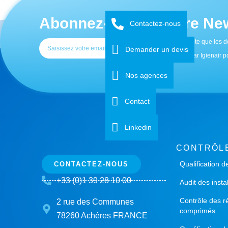
Abonnez-vous à notre New
Contactez-nous
J'accepte que les d
Demander un devis
utilisées par Igienair
Nos agences
Contact
Linkedin
CONTRÔL
Qualification d
CONTACTEZ-NOUS
+33 (0)1 39 28 10 00
Audit des insta
Contrôle des r
2 rue des Communes
comprimés
78260 Achères FRANCE