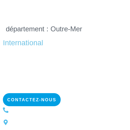
département :
Outre-Mer
International
CONTACTEZ-NOUS
+32 2 223 13 22
Bd International 55, Bat. E, B. 1070 Brussel